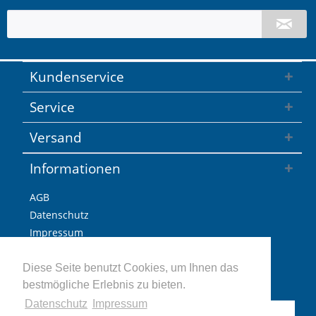
Kundenservice
Service
Versand
Informationen
AGB
Datenschutz
Impressum
Versandkosten / Lieferzeiten
Widerrufsbelehrung
Diese Seite benutzt Cookies, um Ihnen das
bestmögliche Erlebnis zu bieten.
Retoure
Datenschutz
Impressum
Vertrag widerrufen