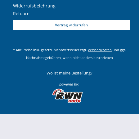
4 T , LC ,
GTS
ZAPM
Widerrufsbelehrung
Vespa
Touring ,
300
i.e.
45200
Retoure
2013
Super
Vertrag widerrufen
* Alle Preise inkl. gesetzl. Mehrwertsteuer zzgl.
Versandkosten
und ggf.
Nachnahmegebühren, wenn nicht anders beschrieben
Wo ist meine Bestellung?