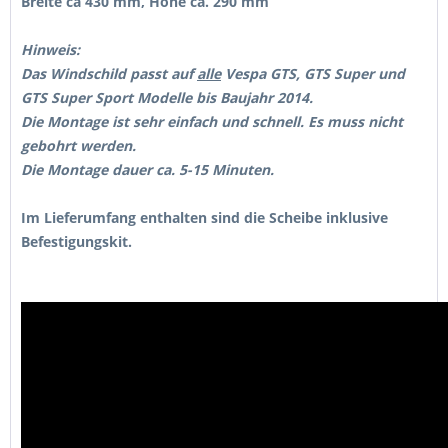
Breite ca 430 mm, Höhe ca. 290 mm
Hinweis:
Das Windschild passt auf
alle
Vespa GTS, GTS Super und
GTS Super Sport Modelle bis Baujahr 2014.
Die Montage ist sehr einfach und schnell. Es muss nicht
gebohrt werden.
Die Montage dauer ca. 5-15 Minuten.
Im Lieferumfang enthalten sind die Scheibe inklusive
Befestigungskit.