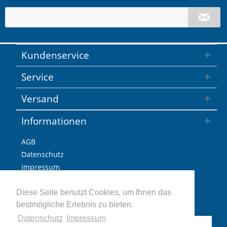
Kundenservice
Service
Versand
Informationen
AGB
Datenschutz
Impressum
Versandkosten / Lieferzeiten
Widerrufsbelehrung
Diese Seite benutzt Cookies, um Ihnen das
bestmögliche Erlebnis zu bieten.
Retoure
Datenschutz
Impressum
Vertrag widerrufen