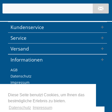
Kundenservice
Service
Versand
Informationen
AGB
Datenschutz
Impressum
Versandkosten / Lieferzeiten
Widerrufsbelehrung
Diese Seite benutzt Cookies, um Ihnen das
bestmögliche Erlebnis zu bieten.
Retoure
Datenschutz
Impressum
Vertrag widerrufen