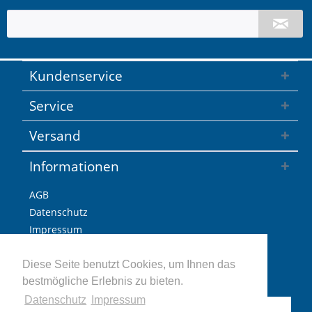
Kundenservice
Service
Versand
Informationen
AGB
Datenschutz
Impressum
Versandkosten / Lieferzeiten
Widerrufsbelehrung
Diese Seite benutzt Cookies, um Ihnen das
bestmögliche Erlebnis zu bieten.
Retoure
Datenschutz
Impressum
Vertrag widerrufen