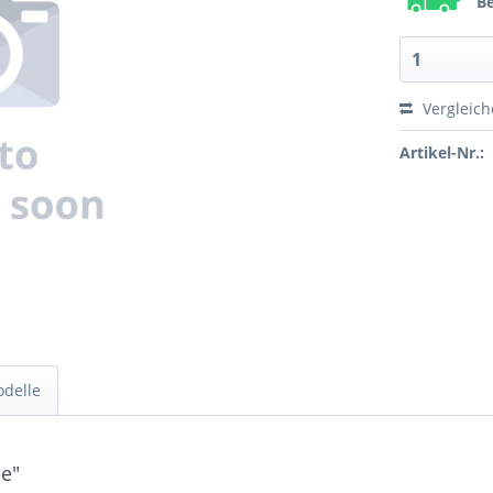
Be
Vergleic
Artikel-Nr.:
odelle
e"