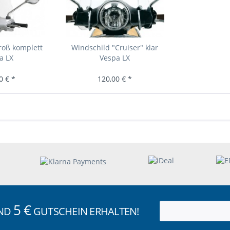
roß komplett
Windschild "Cruiser" klar
a LX
Vespa LX
0 € *
120,00 € *
5 €
UND
GUTSCHEIN ERHALTEN!