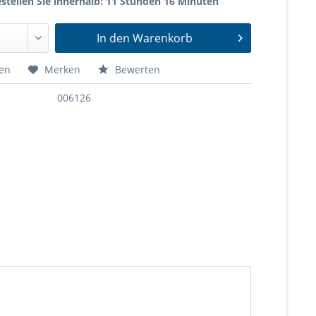
stellen Sie innerhalb: 11 Stunden 16 Minuten
In den
Warenkorb
hen
Merken
Bewerten
006126