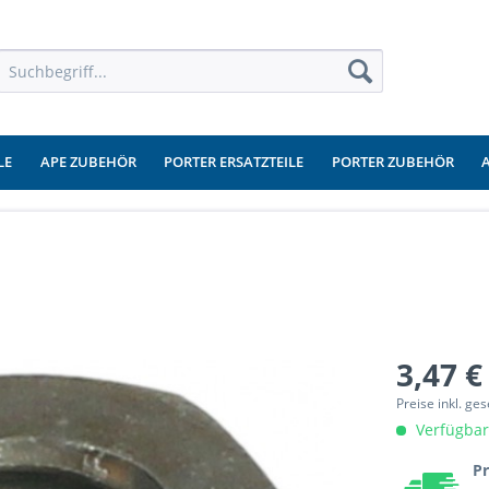
LE
APE ZUBEHÖR
PORTER ERSATZTEILE
PORTER ZUBEHÖR
3,47 €
Preise inkl. ge
Verfügbar
P