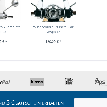
roß komplett
Windschild "Cruiser" klar
a LX
Vespa LX
0 € *
120,00 € *
5 €
UND
GUTSCHEIN ERHALTEN!