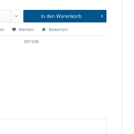
In den
Warenkorb
hen
Merken
Bewerten
001508