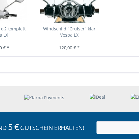
roß komplett
Windschild "Cruiser" klar
a LX
Vespa LX
0 € *
120,00 € *
5 €
UND
GUTSCHEIN ERHALTEN!