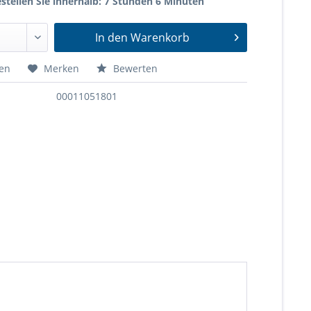
stellen Sie innerhalb: 7 Stunden 6 Minuten
In den
Warenkorb
hen
Merken
Bewerten
00011051801