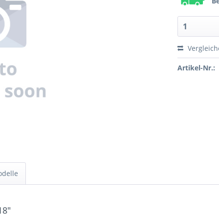
Be
Vergleic
Artikel-Nr.:
odelle
18"