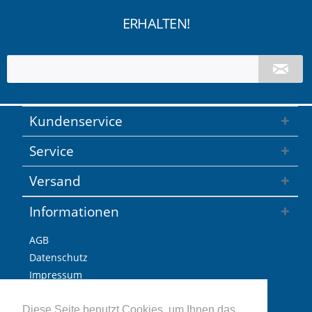
ERHALTEN!
Kundenservice
Service
Versand
Informationen
AGB
Datenschutz
Impressum
Versandkosten / Lieferzeiten
Widerrufsbelehrung
Diese Seite benutzt Cookies, um Ihnen das