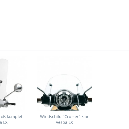
roß komplett
Windschild "Cruiser" klar
a LX
Vespa LX