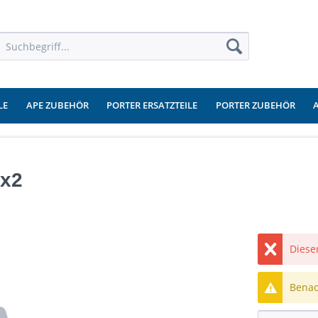
LE
APE ZUBEHÖR
PORTER ERSATZTEILE
PORTER ZUBEHÖR
0x2
Dieser
Benach