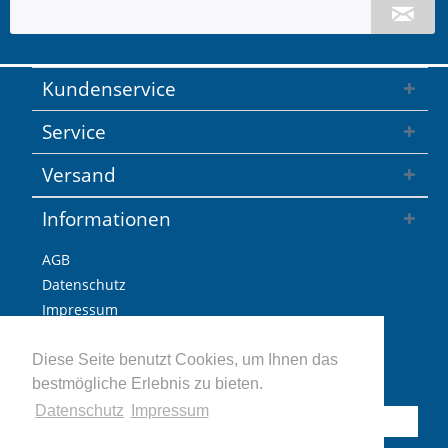
Kundenservice
Service
Versand
Informationen
AGB
Datenschutz
Impressum
Versandkosten / Lieferzeiten
Widerrufsbelehrung
Diese Seite benutzt Cookies, um Ihnen das
bestmögliche Erlebnis zu bieten.
Retoure
Datenschutz
Impressum
Vertrag widerrufen