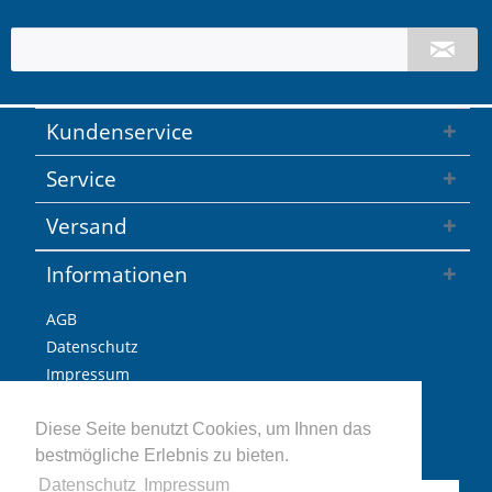
Kundenservice
Service
Versand
Informationen
AGB
Datenschutz
Impressum
Versandkosten / Lieferzeiten
Widerrufsbelehrung
Diese Seite benutzt Cookies, um Ihnen das
bestmögliche Erlebnis zu bieten.
Retoure
Datenschutz
Impressum